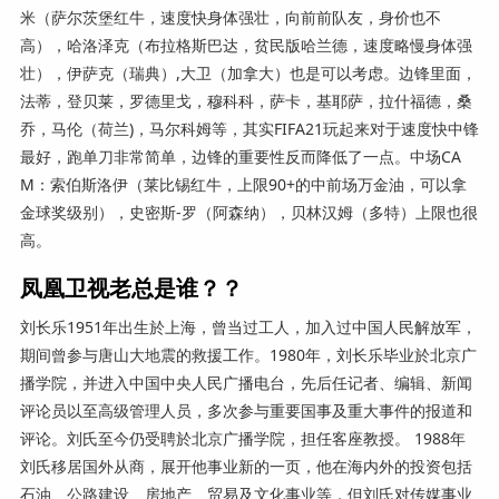
米（萨尔茨堡红牛，速度快身体强壮，向前前队友，身价也不
高），哈洛泽克（布拉格斯巴达，贫民版哈兰德，速度略慢身体强
壮），伊萨克（瑞典）,大卫（加拿大）也是可以考虑。边锋里面，
法蒂，登贝莱，罗德里戈，穆科科，萨卡，基耶萨，拉什福德，桑
乔，马伦（荷兰)，马尔科姆等，其实FIFA21玩起来对于速度快中锋
最好，跑单刀非常简单，边锋的重要性反而降低了一点。中场CA
M：索伯斯洛伊（莱比锡红牛，上限90+的中前场万金油，可以拿
金球奖级别），史密斯-罗（阿森纳），贝林汉姆（多特）上限也很
高。
凤凰卫视老总是谁？？
刘长乐1951年出生於上海，曾当过工人，加入过中国人民解放军，
期间曾参与唐山大地震的救援工作。1980年，刘长乐毕业於北京广
播学院，并进入中国中央人民广播电台，先后任记者、编辑、新闻
评论员以至高级管理人员，多次参与重要国事及重大事件的报道和
评论。刘氏至今仍受聘於北京广播学院，担任客座教授。 1988年
刘氏移居国外从商，展开他事业新的一页，他在海内外的投资包括
石油、公路建设、房地产、贸易及文化事业等，但刘氏对传媒事业