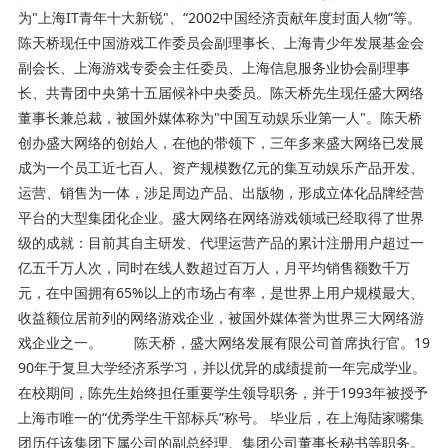
为"上海IT青年十大新锐"、“2002中国经济贡献年度封面人物”等。
陈天桥现任中国游戏工作委员会副理事长、上海青少年发展基金会
副会长、上海游戏专委会主任委员、上海信息服务业协会副理事
长、共青团中央第十五届候补中央委员。陈天桥先生现任盛大网络
董事长兼总裁，被国外媒体称为"中国互动娱乐业第一人"。陈天桥
创办盛大网络的创始人，在他的带领下，三年多来盛大网络已发展
成为一个员工近七百人、资产规模数亿元的集互动娱乐产品开发、
运营、销售为一体，涉足周边产品、出版物，形成立体化品牌经营
平台的大型集团化企业。盛大网络在网络游戏领域已经取得了世界
级的成就：目前其自主研发、代理运营产品的累计注册用户超过一
亿五千万人次，同时在线人数超过百万人，月平均销售额数千万
元，在中国拥有65%以上的市场占有率，是世界上用户规模最大、
收益额位居前列的网络游戏企业，被国外媒体誉为世界三大网络游
戏企业之一。 陈天桥，盛大网络发展有限公司首席执行官。19
90年于复旦大学经济系学习，并以优异的成绩提前一年完成学业。
在校期间，陈先生始终担任重要学生领导职务，并于1993年被授予
上海市唯一的“优秀学生干部标兵”称号。 毕业后，在上海陆家嘴集
团历任该集团下属公司的副总经理、集团公司董事长秘书等职务。