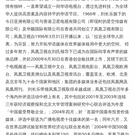
情有独钟，一直希望成立一间华语电视台，透过先进科技，为全球
华人提供高质素及内容持平的华语节目。 1966年，刘长乐旗下的
今日亚洲有限公司与香港卫星电视有限公司（即现时的星空传媒有
限公司）及华颖国际有限公司在香港共同创立了凤凰卫视有限公
司；凤凰卫视自1996年3月31日开播以来，以「拉近全球华人距
离」为宗旨，努力开拓华语媒体在世界媒体格局中更大的空间。 经
过多年努力，凤凰卫视在刘氏领导下已成为在国际间享有声誉的媒
体品牌，并於2000年6月30日在香港创业板挂牌上市，其辖下的五
个电视频道——凤凰卫视中文台、凤凰卫视电影台、凤凰卫视欧洲
台、凤凰卫视美洲台以及凤凰卫视资讯台，覆盖亚太、欧洲、北美
及北非等九十余个国家和地区；集团的多媒体业务还包括凤凰网及
凤凰周刊。 刘长乐带领凤凰卫视取得卓越成就，凤凰卫视在历年多
个海内外评选活动中榜上有名，其中包括於2001年至2003年连续
三年获经济观察报和北京大学管理案例研究中心联合评选为年度
「中国最受尊敬企业」；2004年四月，於「首届中国最有投资价值
媒体」评选中获选为广播电视类十佳媒体的第一名；同年六月，又
在世界品牌试验室和世界经济论坛联合发布的「2004年中国500最
具价值品牌」排行榜中名列第23位，而前50名品牌中，凤凰卫视与