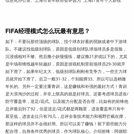
信息化办公室、上海市青年联合会评选为 “上海IT青年十大新锐”
FIFA经理模式怎么玩最有意思？
如下：不要玩那些顶级的球队，找个球衣好看的弱旅或者中下游球
队。不建议找低级别球队，原因是低级别球队球场球员多是假脸，
沉浸感相对不够。然后撸小妖慢慢练，建议撸21岁或以下的，尤其
是中场和锋线越年轻越好，原因是游戏机制里前场球员29-30就开
始下滑了，如果年纪太大，低级别球队刚刚有竞争力，一些主力球
员就开始下滑了。后卫一般31-32，个别能撑33。所以可以选稍微
年长的。另外一定要注重青训，这是赚钱和补强的最好方式！青训
是大浪淘沙的过程，并非上限高的就是好球员。还要考虑球员进攻/
防守覆盖率，逆足/花式。以及能力分配是否合理，比如有的前锋他
总评最后到了92，但是逆足/花式都是两颗星，进攻覆盖率只有中
甚至低，进攻走位只有70几，总评全靠技术能力和视野拦截在撑，
那这样的球员并不会很好用。所以可以卖了赚钱！留下那些能力分
配合理，自身条件优秀的球员，作为球队核心。介绍前锋：阿德耶