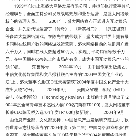
1999年创办上海盛大网络发展有限公司，并担任执行董事兼总
经理职务，全面主持公司发展战略规划和业务运营，是盛大网络最
核心的管理人员。 2001年，盛大网络宣布正式进入互动娱乐
企业，并先后代理运营了《传奇》、《新英雄门》、《疯狂坦克》
等多款大型网络游戏。在陈先生的带领下，盛大成为世界上拥有最
多同时在线用户数的网络游戏运营商，盛大网络目前的注册用户近
六千万人，同时在线人数超过60万人，实现月平均销售额数千万
元，在中国拥有65%以上的市场占有率，成为中国互动娱乐产业的
领军者。 荣誉称号 2004年10月 由中国作家出版集团、
中信文化传媒集团和文艺报社联合主办的“2004中国文化产业论
坛”上，盛大董事长兼CEO陈天桥荣获“2004年度中国文化产业十大
杰出人物”称号。 2004年9月 美国麻省理工学院（MIT）
杂志《技术评论》（Technology Review）出版的十月号评出了“2
004年度全球青年技术杰出人物100名”(简称TR100)，盛大网络董事
长兼CEO陈天桥入选“04年度TR100电脑新锐”。 2004年9月
由信息产业部、文化部支持，中国信息产业发展研究院主办，软
件世界杂志社等承办的“2004年度（第二届）中国网络游戏年会”在
京召开。盛大网络董事长兼CEO陈天桥当选“2004年度网络游戏风