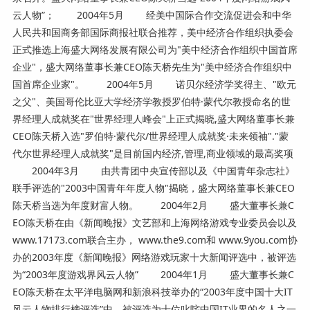
云人物”； 2004年5月 经美中国际合作交流促进会和中华
人民共和国商务部国际商报社联合推荐，美中经济合作组织执委会
正式推选上海盛大网络发展有限公司为"美中经济合作组织中国首席
企业"，盛大网络董事长兼CEO陈天桥先生为"美中经济合作组织中
国首席企业家"。 2004年5月 诺贝尔经济学奖得主、"欧元
之父"、美国哥伦比亚大学经济学教授罗伯特·蒙代尔教授命名的世
界经理人成就奖在"世界经理人峰会"上正式揭晓,盛大网络董事长兼
CEO陈天桥入选"罗伯特·蒙代尔/世界经理人成就奖·未来领袖"."蒙
代尔世界经理人成就奖"是目前国内经济,管理,商业领域的最高奖项
2004年3月 由共青团中央宣传部以及《中国青年杂志社》
联手评选的"2003中国青年年度人物"揭晓，盛大网络董事长兼CEO
陈天桥当选为年度财富人物。 2004年2月 盛大董事长兼C
EO陈天桥在由《新闻晚报》文艺部和上海网络游戏专业委员会以及
www.17173.com联合主办， www.the9.com和 www.9you.com协
办的2003年度《新闻晚报》网络游戏玩家十大新闻评选中，被评选
为“2003年度游戏界风云人物” 2004年1月 盛大董事长兼C
EO陈天桥在太平洋电脑网和新浪科技举办的“2003年度中国十大IT
风云人物排行榜评选”中，被评选为十位叱咤中国IT业界的名人之一