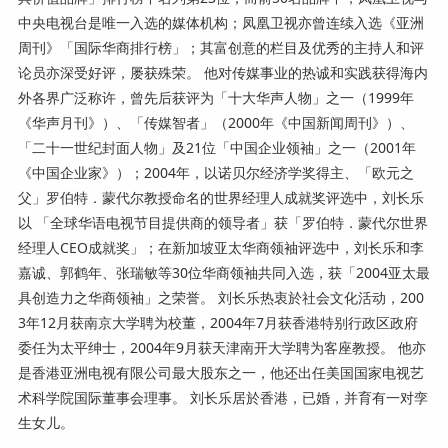
中央电视台是唯一入选的媒体机构；凤凰卫视亦曾连续入选《亚洲
周刊》「国际华商排行榜」；其富创意的栏目及优秀的主持人和评
论员亦深受好评，屡获殊荣。 他对传媒事业的热诚和实践获得海内
外各界广泛称许，曾先后获评为「十大华声人物」之一（1999年
《华声月刊》）、「传媒智者」（2000年《中国新闻周刊》）、
「二十一世纪封面人物」及21位「中国企业领袖」之一（2001年
《中国企业家》）；2004年，以诺贝尔经济学奖得主、「欧元之
父」罗伯特．蒙代尔教授命名的世界经理人成就奖评选中，刘长乐
以 「全球华语电视节目提供商的领导者」获「罗伯特．蒙代尔世界
经理人CEO成就奖」；在新加坡亚太华商领袖评选中，刘长乐和李
嘉诚、郭鹤年、张瑞敏等30位华商领袖共同入选，获「2004亚太最
具创造力之华商领袖」之荣誉。 刘长乐热衷於社会文化活动，200
3年12月获南京大学聘为校董，2004年7月获香港特别行政区政府
委任为太平绅士，2004年9月获天津南开大学聘为客座教授。 他亦
是香港亚洲电视有限公司最大股东之一，他还出任美国国家电视艺
术科学院国际董事会理事。 刘长乐居於香港，已婚，并育有一对孪
生女儿。