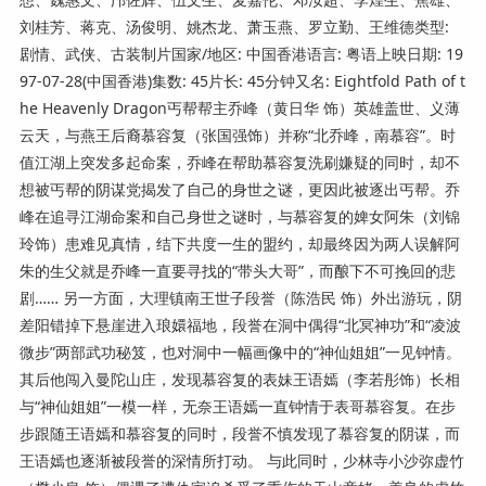
刘桂芳、蒋克、汤俊明、姚杰龙、萧玉燕、罗立勤、王维德类型:
剧情、武侠、古装制片国家/地区: 中国香港语言: 粤语上映日期: 19
97-07-28(中国香港)集数: 45片长: 45分钟又名: Eightfold Path of t
he Heavenly Dragon丐帮帮主乔峰（黄日华 饰）英雄盖世、义薄
云天，与燕王后裔慕容复（张国强饰）并称“北乔峰，南慕容”。时
值江湖上突发多起命案，乔峰在帮助慕容复洗刷嫌疑的同时，却不
想被丐帮的阴谋党揭发了自己的身世之谜，更因此被逐出丐帮。乔
峰在追寻江湖命案和自己身世之谜时，与慕容复的婢女阿朱（刘锦
玲饰）患难见真情，结下共度一生的盟约，却最终因为两人误解阿
朱的生父就是乔峰一直要寻找的“带头大哥”，而酿下不可挽回的悲
剧…… 另一方面，大理镇南王世子段誉（陈浩民 饰）外出游玩，阴
差阳错掉下悬崖进入琅嬛福地，段誉在洞中偶得“北冥神功”和“凌波
微步”两部武功秘笈，也对洞中一幅画像中的“神仙姐姐”一见钟情。
其后他闯入曼陀山庄，发现慕容复的表妹王语嫣（李若彤饰）长相
与“神仙姐姐”一模一样，无奈王语嫣一直钟情于表哥慕容复。在步
步跟随王语嫣和慕容复的同时，段誉不慎发现了慕容复的阴谋，而
王语嫣也逐渐被段誉的深情所打动。 与此同时，少林寺小沙弥虚竹