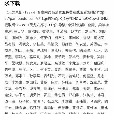
求下载
《天龙八部 (1997)》百度网盘高清资源免费在线观看:链接: http
s://pan.baidu.com/s/1LgePDnCpK_9zyYKHOwnoSA?pwd=84ks
提取码: 84ks 《天龙八部 (1997)》导演: 李添胜编剧: 金庸、梁咏梅
主演: 黄日华、陈浩民、樊少皇、李若彤、赵学而、刘玉翠、刘锦
玲、张国强、潘志文、何美钿、招石文、李国麟、雪梨、黄纪莹、
吕有慧、冯晓文、李桂英、马清仪、赵静仪、陈安莹、苏恩磁、李
成昌、刘江、王伟、冯瑞珍、陈燕行、郭德信、陈荣峻、江汉、温
双燕、李鸿杰、骆应钧、骏雄、麦子云、邵卓尧、麦长青、梁健
平、梁钦棋、陈狄克、罗君左、余慕莲、李龙基、刘丹、蔡国庆、
陈中坚、凌汉、区岳、何图英、黄新、李耀景、曹济、梁少秋、邱
万城、郑家生、孙季卿、吕剑光、石云、曾健明、何璧坚、龙志
成、李海生、罗国维、艾威、鲍方、薛纯基、郭卓桦、沈宝思、黄
文标、金兴贤、谈泉庆、马海伦、张鸿昌、郑雷、关菁、李丽丽、
秦煌、李子奇、虞天伟、罗兰、华忠男、郑柏麟、张英才、博君、
谭一清、杨子韬、古明华、张汉斌、李炜祺、王伟梁、马蹄露、阙
可维、陆希扬、陈楚翘、雷颖怡、伍慧珊、黄凯诗、黄仲匡、黄成
想、魏惠文、邝佐辉、伍文生、麦嘉伦、邓汝超、李煌生、焦雄、