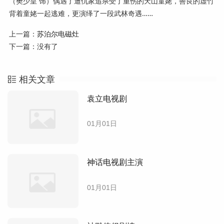
（樊少皇 饰）偶遇了遭仇家追杀受了重伤的天山童姥，善良的虚竹
背着童姥一起逃难，更演绎了一段武林奇遇……
上一篇：
苏泊尔电磁灶
下一篇：没有了
相关文章
袁立电视剧
01月01日
神话电视剧主演
01月01日