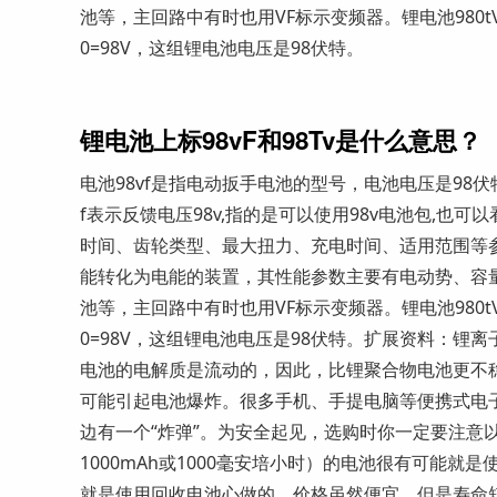
池等，主回路中有时也用VF标示变频器。锂电池980tV
0=98V，这组锂电池电压是98伏特。
锂电池上标98vF和98Tv是什么意思？
电池98vf是指电动扳手电池的型号，电池电压是98伏
f表示反馈电压98v,指的是可以使用98v电池包,也可
时间、齿轮类型、最大扭力、充电时间、适用范围等参
能转化为电能的装置，其性能参数主要有电动势、容
池等，主回路中有时也用VF标示变频器。锂电池980tV
0=98V，这组锂电池电压是98伏特。扩展资料：
电池的电解质是流动的，因此，比锂聚合物电池更不
可能引起电池爆炸。很多手机、手提电脑等便携式电
边有一个“炸弹”。为安全起见，选购时你一定要注意
1000mAh或1000毫安培小时）的电池很有可能
就是使用回收电池心做的，价格虽然便宜，但是寿命