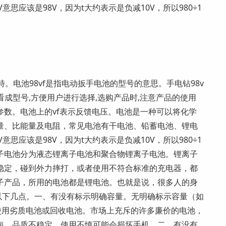
意思应该是98V，因为t大约表示是负减10V，所以980÷1
特。电池98vf是指电动扳手电池的型号的意思。手电钻98v
以看成型号,方便用户进行选择,选购产品时,注意产品的使用
数。电池上的vf表示反馈电压。电池是一种可以将化学
量、比能量及电阻，常见电池有干电池、铅蓄电池、锂电
意思应该是98V，因为t大约表示是负减10V，所以980÷1
锂离子电池分为液态锂离子电池和聚合物锂离子电池。锂离子
稳定，碰到外力摔打，或者使用不符合标准的充电器，都
子产品，所用的电池都是锂电池。也就是说，很多人的身
以下几点。一、有没有标示明确容量。无明确标示容量（如
就是使用劣质电池或回收电池。市场上充斥的许多廉价的电池，
短、品质不稳定，使用不慎可能会损坏手机。二、有没有