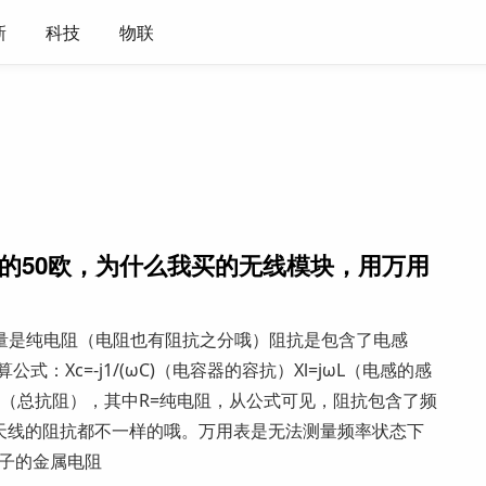
新
科技
物联
的50欧，为什么我买的无线模块，用万用
量是纯电阻（电阻也有阻抗之分哦）阻抗是包含了电感
Xc=-j1/(ωC)（电容器的容抗）Xl=jωL（电感的感
ωL-j/(ωC)（总抗阻），其中R=纯电阻，从公式可见，阻抗包含了频
天线的阻抗都不一样的哦。万用表是无法测量频率状态下
振子的金属电阻