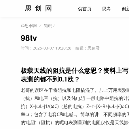
思考
创
首页
知识
思创网
98tv
时间：2025-03-07 19:20:28
编辑：思创君
板载天线的阻抗是什么意思？资料上写
表测的都不到0.1欧？
老哥的误区在于将阻抗和电阻搞混了。加上万用表测
（抗）和电容（抗）以及纯电阻 一般电路中阻抗的计算公式：
抗）X=jωL-j1/(ωC)（总的电抗）Z=r+jX=R+j
率ω；包含了电容C和电感L。简单的讲，不同频率的
的‘电阻’（阻抗）的呢电表测量到的电阻仅仅是天线