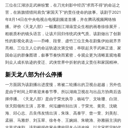
三位在江湖涉足武林纷繁，在刀光剑影中经历“求而不得”的命运之
苦，在旌旗猎猎间肩负“家国天下”的责任使命的故事。该剧于2021
年8月14日在中央电视台电视剧频道首播，并在腾讯视频网络独
播。评价《天龙八部》一幅囊括江湖庙堂众生相的画卷徐徐展开，
粗粝质朴的镜头语言，让该片回归传统武侠气质。该剧做出了创新
性的影视化表达——乔峰、段誉、虚竹三位主角在剧集伊始就齐齐
亮相。三位主人公的命运轨迹次第交错，串联起关乎武林正道、家
国命运的群像图谱，叙事节奏快而紧密，令观众更为清晰直观地看
到众人成长轨迹的变迁、武侠世界中折射的道义责任和家国精神。
新天龙八部为什么停播
一方面因为该剧播出进度慢，将被二轮播出的卫视台超越；另外也
是由于时间上即将迎来春节季。所以湖南卫视在与出品方协商后选
择停播。《天龙八部》是由于荣光执导，杨祐宁、文咏珊、白澍、
张天阳领衔主演，苏青、何泓姗特别出演，于荣光、黄奕、沈晓
海、邱心志、吕良伟友情出演，朱珠、高泰宇、曾一萱、刘美彤、
孟丽、马雅舒、刘玉翠、徐冬冬、王婉娟、朱晓渔、孙雅丽主演的
古装武侠剧。该剧根据作家金庸的同名小说改编，以北宋哲宗时代