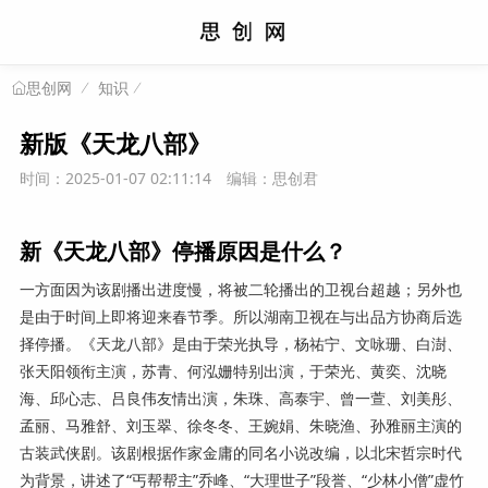
知识
思创网
新版《天龙八部》
时间：2025-01-07 02:11:14
编辑：思创君
新《天龙八部》停播原因是什么？
一方面因为该剧播出进度慢，将被二轮播出的卫视台超越；另外也
是由于时间上即将迎来春节季。所以湖南卫视在与出品方协商后选
择停播。《天龙八部》是由于荣光执导，杨祐宁、文咏珊、白澍、
张天阳领衔主演，苏青、何泓姗特别出演，于荣光、黄奕、沈晓
海、邱心志、吕良伟友情出演，朱珠、高泰宇、曾一萱、刘美彤、
孟丽、马雅舒、刘玉翠、徐冬冬、王婉娟、朱晓渔、孙雅丽主演的
古装武侠剧。该剧根据作家金庸的同名小说改编，以北宋哲宗时代
为背景，讲述了“丐帮帮主”乔峰、“大理世子”段誉、“少林小僧”虚竹