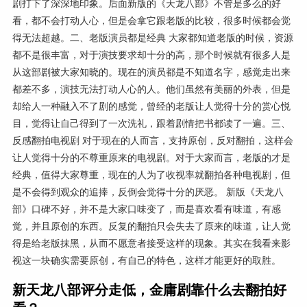
剧打下了深深地印象。后面新版的《天龙八部》不管是多么的好
看，都不会打动人心，但是会拿它跟老版的比较，很多时候都会觉
得无法超越。二、老版演员都是经典 大家都知道老版的时候，资源
都不是很丰富，对于演技要求却十分的高，那个时候就有很多人是
从这部剧被大家知晓的。现在的演员都是不知道名字，感觉走出来
都差不多，演技无法打动人心的人。他们虽然有美丽的外表，但是
却给人一种融入不了剧的感觉，曾经的老版让人觉得十分的赏心悦
目，觉得让自己得到了一次洗礼，跟着剧情把书都读了一遍。三、
反感翻拍电视剧 对于现在的人而言，支持原创，反对翻拍，这样会
让人觉得十分的不尊重原来的电视剧。对于大家而言，老版的才是
经典，值得大家尊重，现在的人为了收视率就翻拍各种电视剧，但
是不会得到观众的追捧，反倒会觉得十分的厌恶。 新版《天龙八
部》口碑不好，并不是大家口味变了，而是喜欢看有味道，有感
觉，并且原创的东西。反复的翻拍只会失去了原来的味道，让人觉
得是给老版抹黑，从而不愿意者接受这样的现象。其实在我看来影
视这一块确实需要原创，有自己的特色，这样才能更好的取胜。
新天龙八部评分走低，金庸剧靠什么去翻拍好