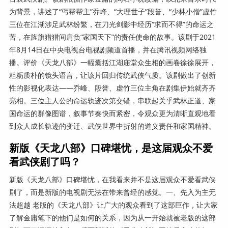
为背景，讲述了“丐帮帮主”乔峰、“大理世子”段誉、“少林小僧”虚竹
三位在江湖涉足武林纷繁，在刀光剑影中经历“求而不得”的命运之
苦，在旌旗猎猎间肩负“家国天下”的责任使命的故事。该剧于2021
年8月14日在中央电视台电视剧频道首播，并在腾讯视频网络独
播。评价《天龙八部》一幅囊括江湖庙堂众生相的画卷徐徐展开，
粗粝质朴的镜头语言，让该片回归传统武侠气质。该剧做出了创新
性的影视化表达——乔峰、段誉、虚竹三位主角在剧集伊始就齐齐
亮相。三位主人公的命运轨迹次第交错，串联起关乎武林正道、家
国命运的群像图谱，叙事节奏快而紧密，令观众更为清晰直观地看
到众人成长轨迹的变迁、武侠世界中折射的道义责任和家国精神。
新版《天龙八部》口碑堪忧，是这届观众不爱
看武侠剧了吗？
新版《天龙八部》口碑堪忧，在我看来并不是这届观众不爱看武侠
剧了，而是新版的电视剧无法在带来曾经的感觉。一、先入为主无
法超越 老版的《天龙八部》让广大的观众看到了这部巨作，让大家
了解金庸笔下的他们是如何的关系，因为从一开始就被老版的这部