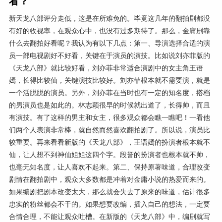
看？
新天龙八部评分走低，这是在所难免的。毕竟这几年的翻拍剧都没
有好的收视率，在观众心中，也没有过多期待了。那么，金庸剧靠
什么去翻拍好看呢？我认为有以下几点：第一、导演选择合适的演
员一部电视剧好不好看，关键在于演员的演技。比如说刘亦菲版的
《天龙八部》就比较好看，刘亦菲非常适合演剧中的女主角王语
嫣，长得比较仙，关键演技比较好。刘亦菲根本就不需要演，就是
一个活脱脱的演员。另外，刘亦菲在当时也有一定的知名度，搭档
的男演员也是如此的。林志颖很早的时候就出道了，长得帅，而且
有演技。有了这样的男主和女主，很多观众都会瞧一瞧吧！一看他
们两个人表演非常棒，就自然而然喜欢翻拍剧了。所以说，演员比
较重要。再来看看新版的《天龙八部》，王语嫣的扮演者根本就不
仙，让人想不到神仙姐姐这四个字。段誉的扮演者也根本就不帅，
也毫无知名度，让人喜欢不起来。第二、保持原著味道，合理改变
剧情在翻拍剧中，观众大多数都是冲着对金庸小说的热爱而来的。
如果编剧把剧本改变太大，那么就会失去了原来的味道，估计很多
忠实的粉丝都会不干的。如果想要改编，插入自己的想法，一定要
合情合理，不能让观众吐槽。在新版的《天龙八部》中，编剧就写